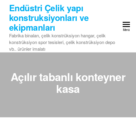
Skip
Endüstri Çelik yapı
to
konstruksiyonları ve
the
ekipmanları
content
Menü
Fabrika binaları, çelik konstrüksiyon hangar, çelik
konstrüksiyon spor tesisleri, çelik konstrüksiyon depo
vb.. ürünler imalatı
Açılır tabanlı konteyner
kasa