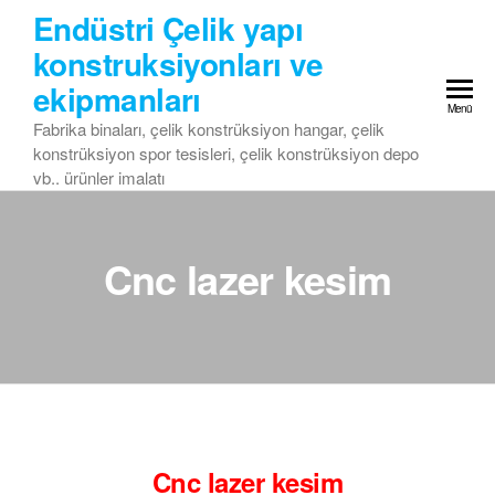
Skip
Endüstri Çelik yapı
to
konstruksiyonları ve
the
ekipmanları
content
Menü
Fabrika binaları, çelik konstrüksiyon hangar, çelik
konstrüksiyon spor tesisleri, çelik konstrüksiyon depo
vb.. ürünler imalatı
Cnc lazer kesim
Cnc lazer kesim